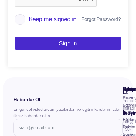
Keep me signed in
Forgot Password?
Sign In
Kuru
Hizme
Takip
Et
Anasay
Fluent
Haberdar Ol
Youtub
Eğitiml
Now -
Instag
En güncel videolardan, yazılardan ve eğitim kurslarımızdan
Materya
Birebir
İletiş
ilk siz haberdar olun.
Hakkı
Eğitim
info@d
İletişim
Fluent
+90
Sözleş
Now -