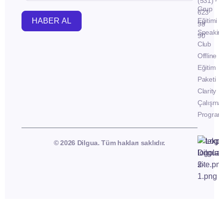
(531)
Grup
623
HABER AL
Eğitimi
98
Speaki
90
Club
Offline
Eğitim
Paketi
Clarity
Çalışm
Progra
© 2026 Dilgua. Tüm hakları saklıdır.