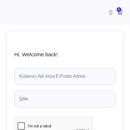
İçeriğe
atla
CAR
0
Hi, Welcome back!