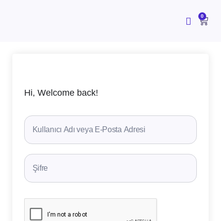
İçeriğe
atla
CAR
0
Hi, Welcome back!