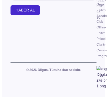
(531)
Grup
623
HABER AL
Eğitimi
98
Speaki
90
Club
Offline
Eğitim
Paketi
Clarity
Çalışm
Progra
© 2026 Dilgua. Tüm hakları saklıdır.