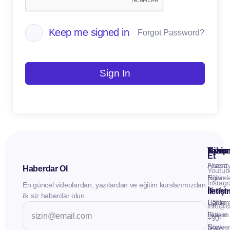
Keep me signed in
Forgot Password?
Sign In
Kuru
Hizme
Takip
Et
Anasay
Fluent
Haberdar Ol
Youtub
Eğitiml
Now -
Instag
En güncel videolardan, yazılardan ve eğitim kurslarımızdan
Materya
Birebir
İletiş
ilk siz haberdar olun.
Hakkı
Eğitim
info@d
İletişim
Fluent
+90
Sözleş
Now -