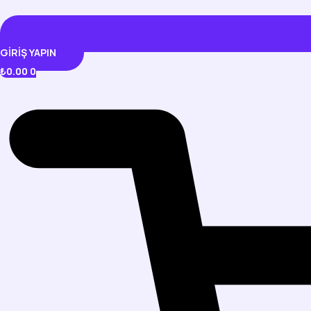
GIRIŞ YAPIN
₺
0.00
0