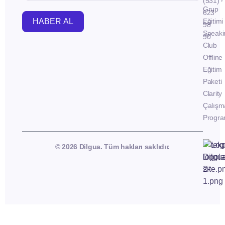
(531)
Grup
623
HABER AL
Eğitimi
98
Speaki
90
Club
Offline
Eğitim
Paketi
Clarity
Çalışm
Progra
© 2026 Dilgua. Tüm hakları saklıdır.