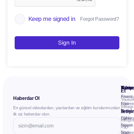
Keep me signed in
Forgot Password?
Sign In
Kuru
Hizme
Takip
Et
Anasay
Fluent
Haberdar Ol
Youtub
Eğitiml
Now -
Instag
En güncel videolardan, yazılardan ve eğitim kurslarımızdan
Materya
Birebir
İletiş
ilk siz haberdar olun.
Hakkı
Eğitim
info@d
İletişim
Fluent
+90
Sözleş
Now -