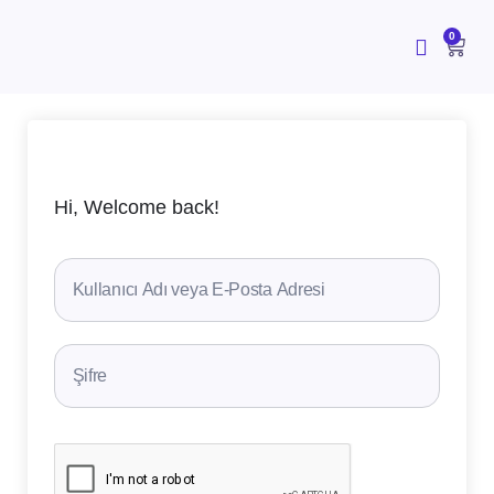
İçeriğe
atla
CAR
0
Hi, Welcome back!