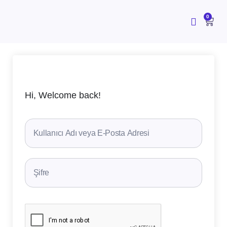
İçeriğe
atla
CAR
0
Hi, Welcome back!