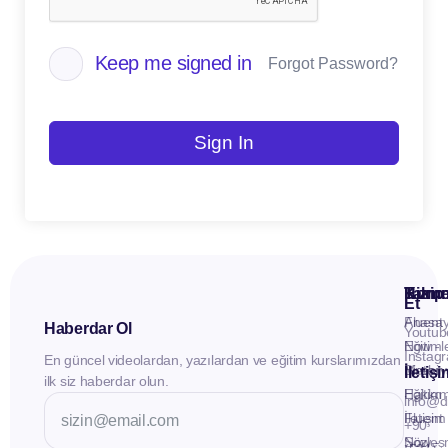
Keep me signed in
Forgot Password?
Sign In
Kuru
Hizme
Takip
Et
Anasay
Fluent
Haberdar Ol
Youtub
Eğitiml
Now -
Instag
En güncel videolardan, yazılardan ve eğitim kurslarımızdan
Materya
Birebir
İletiş
ilk siz haberdar olun.
Hakkı
Eğitim
info@d
İletişim
Fluent
+90
Sözleş
Now -