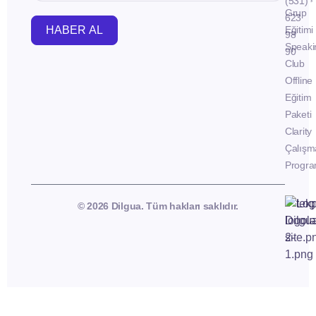
(531)
Grup
623
HABER AL
Eğitimi
98
Speaki
90
Club
Offline
Eğitim
Paketi
Clarity
Çalışm
Progra
© 2026 Dilgua. Tüm hakları saklıdır.