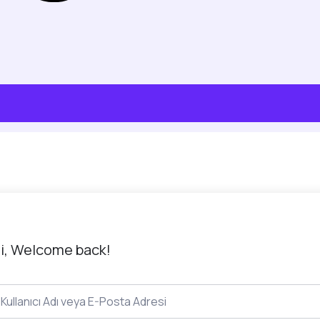
i, Welcome back!