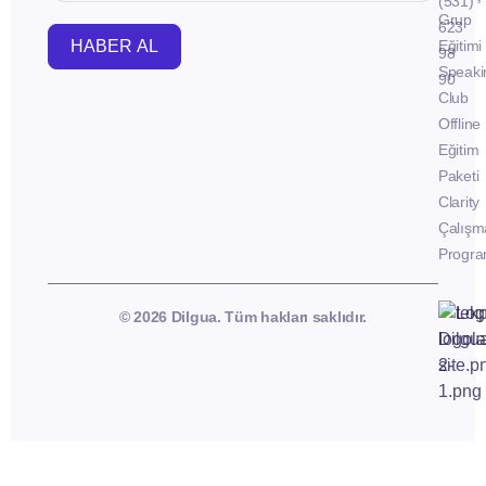
(531)
Grup
623
HABER AL
Eğitimi
98
Speaki
90
Club
Offline
Eğitim
Paketi
Clarity
Çalışm
Progra
© 2026 Dilgua. Tüm hakları saklıdır.