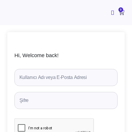
İçeriğe
atla
CAR
0
Hi, Welcome back!