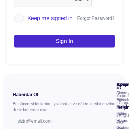
Keep me signed in
Forgot Password?
Sign In
Kuru
Hizme
Takip
Et
Anasay
Fluent
Haberdar Ol
Youtub
Eğitiml
Now -
Instag
En güncel videolardan, yazılardan ve eğitim kurslarımızdan
Materya
Birebir
İletiş
ilk siz haberdar olun.
Hakkı
Eğitim
info@d
İletişim
Fluent
+90
Sözleş
Now -