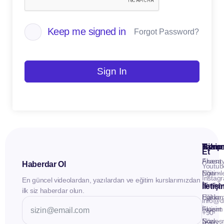
Keep me signed in
Forgot Password?
Sign In
Kuru
Hizme
Takip
Et
Anasay
Fluent
Haberdar Ol
Youtub
Eğitiml
Now -
Instag
En güncel videolardan, yazılardan ve eğitim kurslarımızdan
Materya
Birebir
İletiş
ilk siz haberdar olun.
Hakkı
Eğitim
info@d
İletişim
Fluent
+90
Sözleş
Now -