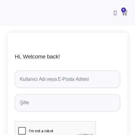
İçeriğe
atla
CAR
0
Hi, Welcome back!