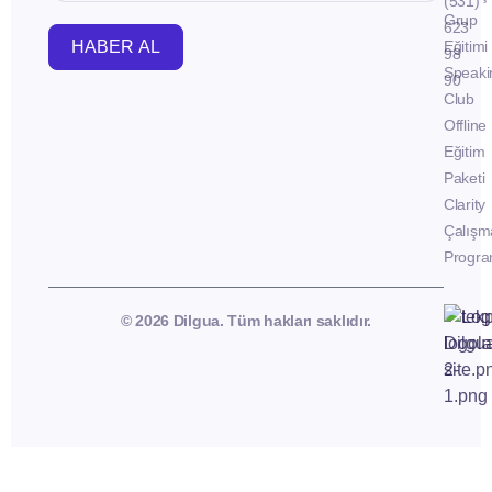
(531)
Grup
623
HABER AL
Eğitimi
98
Speaki
90
Club
Offline
Eğitim
Paketi
Clarity
Çalışm
Progra
© 2026 Dilgua. Tüm hakları saklıdır.