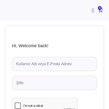
İçeriğe
atla
CAR
0
Hi, Welcome back!