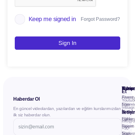
Keep me signed in
Forgot Password?
Sign In
Kuru
Hizme
Takip
Et
Anasay
Fluent
Haberdar Ol
Youtub
Eğitiml
Now -
Instag
En güncel videolardan, yazılardan ve eğitim kurslarımızdan
Materya
Birebir
İletiş
ilk siz haberdar olun.
Hakkı
Eğitim
info@d
İletişim
Fluent
+90
Sözleş
Now -