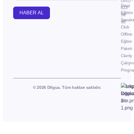
(531)
Grup
623
HABER AL
Eğitimi
98
Speaki
90
Club
Offline
Eğitim
Paketi
Clarity
Çalışm
Progra
© 2026 Dilgua. Tüm hakları saklıdır.