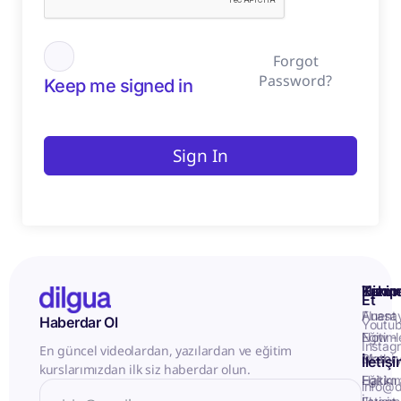
Forgot
Password?
Keep me signed in
Sign In
Kurum
Hizme
Takip
Et
Anasa
Fluent
Haberdar Ol
Youtu
Eğitiml
Now -
Instag
En güncel videolardan, yazılardan ve eğitim
Matery
Birebir
İletiş
kurslarımızdan ilk siz haberdar olun.
Hakkı
Eğitim
info@d