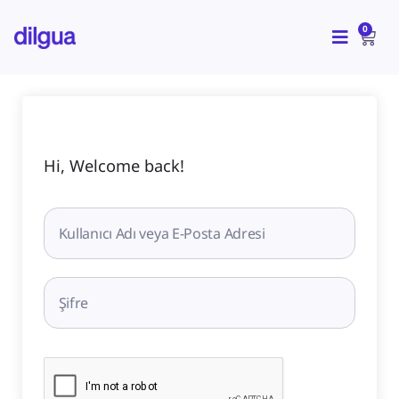
İçeriğe
CAR
atla
0
Hi, Welcome back!