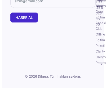
İletişim
Fluent
+90
Sözleş
Now -
(531)
Grup
623
HABER AL
Eğitimi
98
Speak
90
Club
Offline
Eğitim
Paketi
Clarity
Çalışm
Progra
© 2026 Dilgua. Tüm hakları saklıdır.