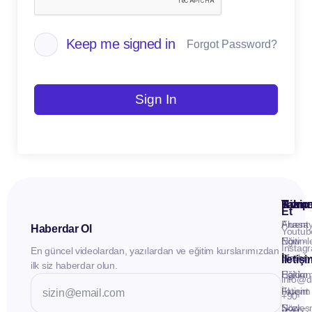
Keep me signed in
Forgot Password?
Sign In
Kuru
Hizme
Takip
Et
Anasay
Fluent
Haberdar Ol
Youtub
Eğitiml
Now -
Instag
En güncel videolardan, yazılardan ve eğitim kurslarımızdan
Materya
Birebir
İletiş
ilk siz haberdar olun.
Hakkı
Eğitim
info@d
İletişim
Fluent
+90
Sözleş
Now -