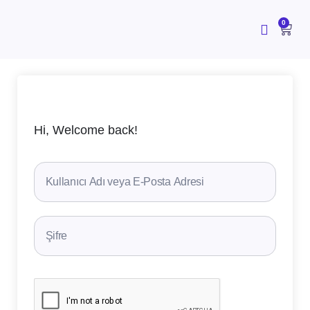
İçeriğe
atla
CAR
0
Hi, Welcome back!