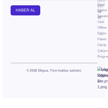
(531)
Grup
623
HABER AL
Eğitimi
98
Speaki
90
Club
Offline
Eğitim
Paketi
Clarity
Çalışm
Progra
© 2026 Dilgua. Tüm hakları saklıdır.