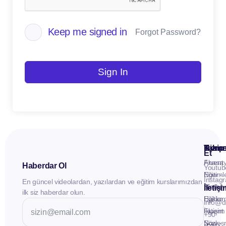
Keep me signed in
Forgot Password?
Sign In
Kuru
Hizme
Takip
Et
Anasay
Fluent
Haberdar Ol
Youtub
Eğitiml
Now -
Instag
En güncel videolardan, yazılardan ve eğitim kurslarımızdan
Materya
Birebir
İletiş
ilk siz haberdar olun.
Hakkı
Eğitim
info@d
İletişim
Fluent
+90
Sözleş
Now -