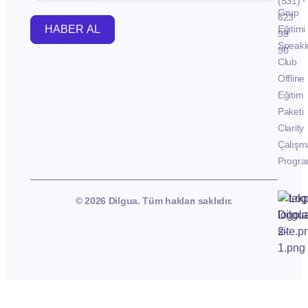
(531)
Grup
623
HABER AL
Eğitimi
98
Speaki
90
Club
Offline
Eğitim
Paketi
Clarity
Çalışm
Progra
© 2026 Dilgua. Tüm hakları saklıdır.