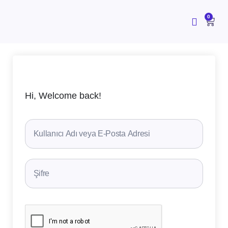
İçeriğe
atla
CAR
0
Hi, Welcome back!