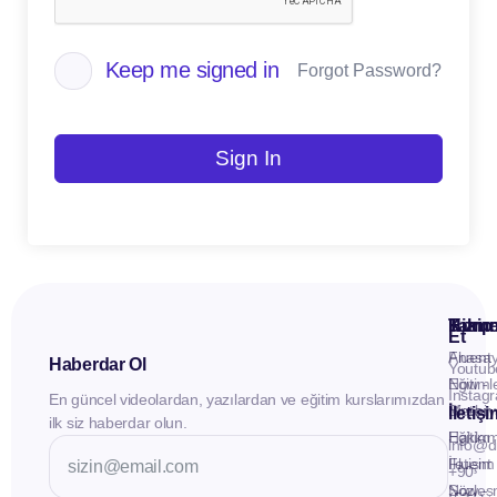
Keep me signed in
Forgot Password?
Sign In
Kuru
Hizme
Takip
Et
Anasay
Fluent
Haberdar Ol
Youtub
Eğitiml
Now -
Instag
En güncel videolardan, yazılardan ve eğitim kurslarımızdan
Materya
Birebir
İletiş
ilk siz haberdar olun.
Hakkı
Eğitim
info@d
İletişim
Fluent
+90
Sözleş
Now -