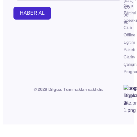
(531)
Grup
623
HABER AL
Eğitimi
98
Speaki
90
Club
Offline
Eğitim
Paketi
Clarity
Çalışm
Progra
© 2026 Dilgua. Tüm hakları saklıdır.