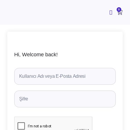
İçeriğe
atla
CAR
0
Hi, Welcome back!