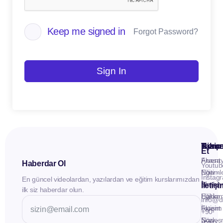
Keep me signed in
Forgot Password?
Sign In
Kuru
Hizme
Takip
Et
Anasay
Fluent
Haberdar Ol
Youtub
Eğitiml
Now -
Instag
En güncel videolardan, yazılardan ve eğitim kurslarımızdan
Materya
Birebir
İletiş
ilk siz haberdar olun.
Hakkı
Eğitim
info@d
İletişim
Fluent
+90
Sözleş
Now -