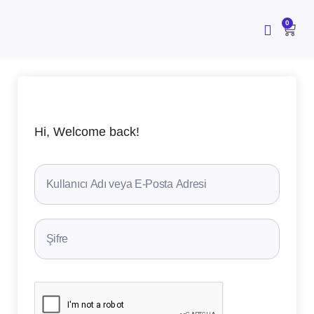
İçeriğe
atla
CAR
0
Hi, Welcome back!