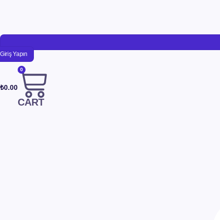
Giriş Yapın
0
₺
0.00
CART