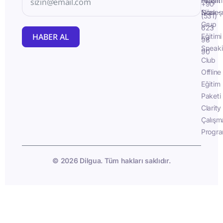
İletişim
Fluent
+90
Sözleş
Now -
(531)
Grup
623
HABER AL
Eğitimi
98
Speak
90
Club
Offline
Eğitim
Paketi
Clarity
Çalışm
Progra
© 2026 Dilgua. Tüm hakları saklıdır.