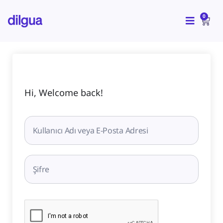
İçeriğe
CAR
atla
0
Hi, Welcome back!