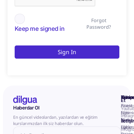
Forgot
Password?
Keep me signed in
Sign In
Kurum
Hizme
Takip
Et
Anasa
Fluent
Haberdar Ol
Youtu
Eğitiml
Now -
Instag
En güncel videolardan, yazılardan ve eğitim
Matery
Birebir
İletiş
kurslarımızdan ilk siz haberdar olun.
Hakkı
Eğitim
info@d