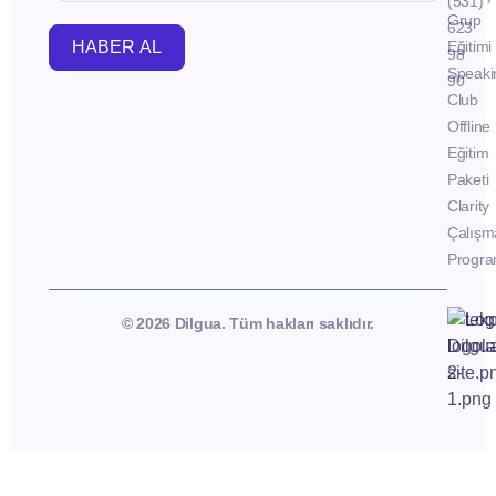
(531)
Grup
623
HABER AL
Eğitimi
98
Speaki
90
Club
Offline
Eğitim
Paketi
Clarity
Çalışm
Progra
© 2026 Dilgua. Tüm hakları saklıdır.