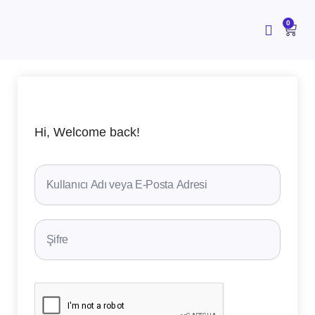
İçeriğe
atla
CAR
0
Hi, Welcome back!