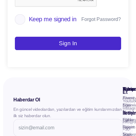
Keep me signed in
Forgot Password?
Sign In
Kuru
Hizme
Takip
Et
Anasay
Fluent
Haberdar Ol
Youtub
Eğitiml
Now -
Instag
En güncel videolardan, yazılardan ve eğitim kurslarımızdan
Materya
Birebir
İletiş
ilk siz haberdar olun.
Hakkı
Eğitim
info@d
İletişim
Fluent
+90
Sözleş
Now -