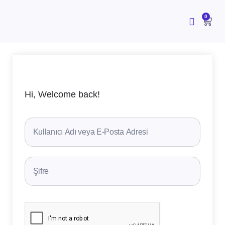
İçeriğe
atla
CAR
0
Hi, Welcome back!