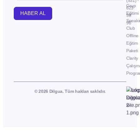
(531)
Grup
623
HABER AL
Eğitimi
98
Speaki
90
Club
Offline
Eğitim
Paketi
Clarity
Çalışm
Progra
© 2026 Dilgua. Tüm hakları saklıdır.