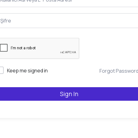
Keep me signed in
Forgot Passwor
Sign In