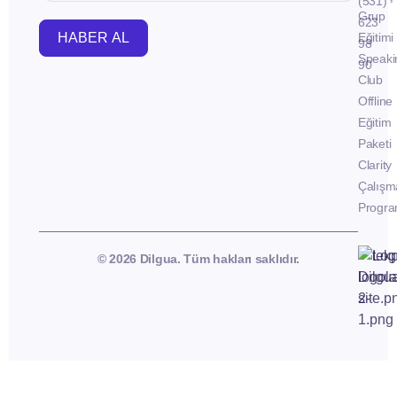
(531)
Grup
623
HABER AL
Eğitimi
98
Speaki
90
Club
Offline
Eğitim
Paketi
Clarity
Çalışm
Progra
© 2026 Dilgua. Tüm hakları saklıdır.