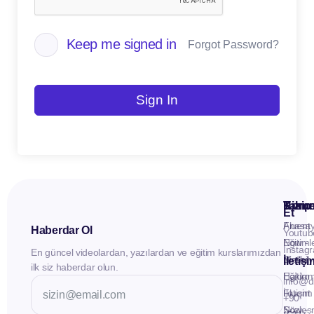
Keep me signed in
Forgot Password?
Sign In
Kuru
Hizme
Takip
Et
Anasay
Fluent
Haberdar Ol
Youtub
Eğitiml
Now -
Instag
En güncel videolardan, yazılardan ve eğitim kurslarımızdan
Materya
Birebir
İletiş
ilk siz haberdar olun.
Hakkı
Eğitim
info@d
İletişim
Fluent
+90
Sözleş
Now -