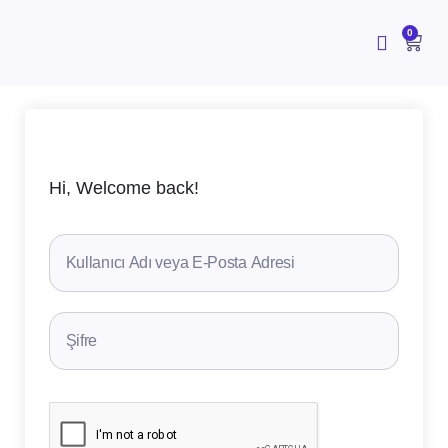
İçeriğe
atla
CAR
0
Hi, Welcome back!