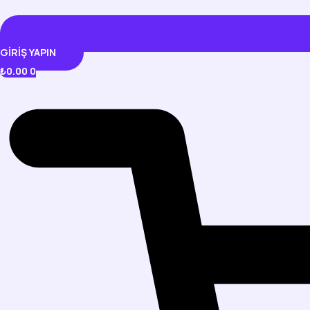
GIRIŞ YAPIN
₺
0.00
0