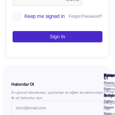
Keep me signed in
Forgot Password?
Sign In
Kuru
Hizme
Takip
Et
Anasay
Fluent
Haberdar Ol
Youtub
Eğitiml
Now -
Instag
En güncel videolardan, yazılardan ve eğitim kurslarımızdan
Materya
Birebir
İletiş
ilk siz haberdar olun.
Hakkı
Eğitim
info@d
İletişim
Fluent
+90
Sözleş
Now -