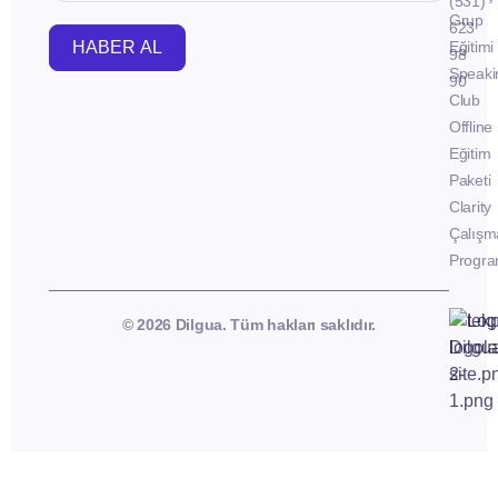
(531)
Grup
623
HABER AL
Eğitimi
98
Speaki
90
Club
Offline
Eğitim
Paketi
Clarity
Çalışm
Progra
© 2026 Dilgua. Tüm hakları saklıdır.