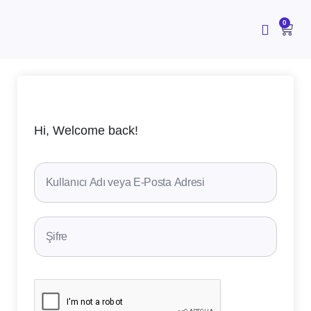
İçeriğe
atla
CAR
0
Hi, Welcome back!