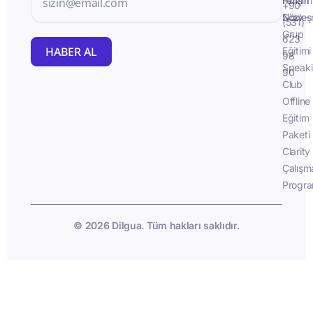
İletişim
Fluent
+90
Sözleş
Now -
(531)
Grup
623
HABER AL
Eğitimi
98
Speak
90
Club
Offline
Eğitim
Paketi
Clarity
Çalışm
Progra
© 2026 Dilgua. Tüm hakları saklıdır.