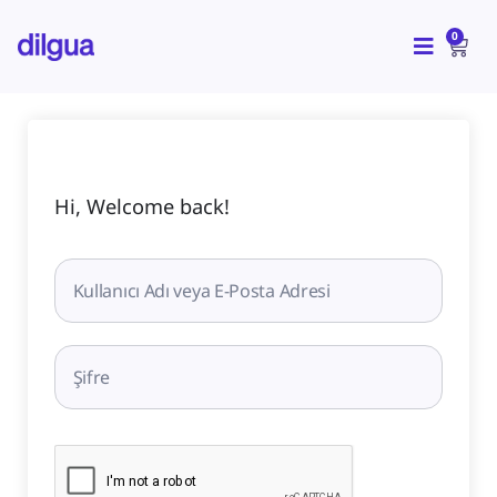
İçeriğe
CAR
atla
0
Hi, Welcome back!