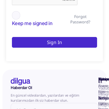
Forgot
Password?
Keep me signed in
Sign In
Kurum
Hizme
Takip
Et
Anasa
Fluent
Haberdar Ol
Youtu
Eğitiml
Now -
Instag
En güncel videolardan, yazılardan ve eğitim
Matery
Birebir
İletiş
kurslarımızdan ilk siz haberdar olun.
Hakkı
Eğitim
info@d