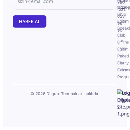
İletişim
Fluent
+90
Sözleş
Now -
(531)
Grup
623
HABER AL
Eğitimi
98
Speak
90
Club
Offline
Eğitim
Paketi
Clarity
Çalışm
Progra
© 2026 Dilgua. Tüm hakları saklıdır.