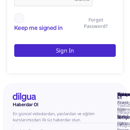
Forgot
Password?
Keep me signed in
Sign In
Kurum
Hizme
Takip
Et
Anasa
Fluent
Haberdar Ol
Youtu
Eğitiml
Now -
Instag
En güncel videolardan, yazılardan ve eğitim
Matery
Birebir
İletiş
kurslarımızdan ilk siz haberdar olun.
Hakkı
Eğitim
info@d