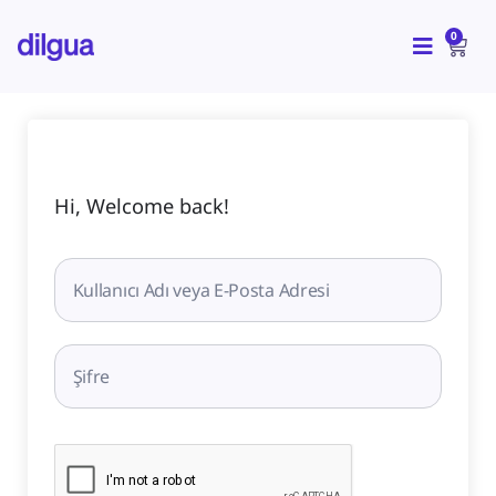
İçeriğe
CAR
atla
0
Hi, Welcome back!