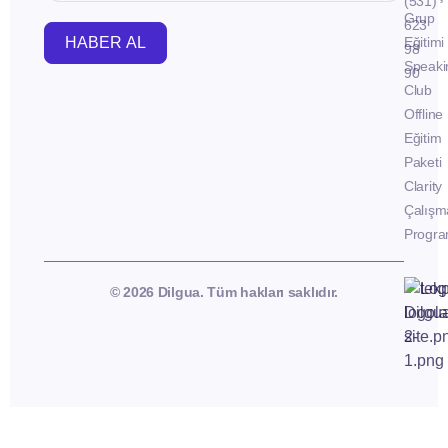
(531)
Grup
623
HABER AL
Eğitimi
98
Speaki
90
Club
Offline
Eğitim
Paketi
Clarity
Çalışm
Progra
© 2026 Dilgua. Tüm hakları saklıdır.