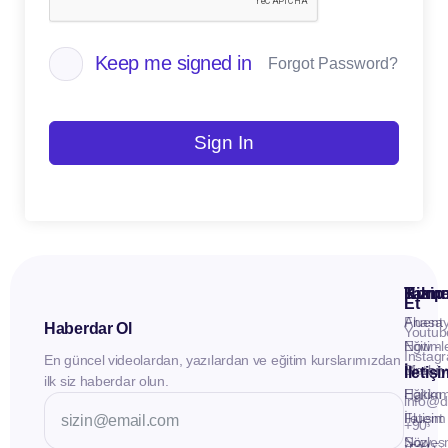
Keep me signed in
Forgot Password?
Sign In
Kuru
Hizme
Takip
Et
Anasay
Fluent
Haberdar Ol
Youtub
Eğitiml
Now -
Instag
En güncel videolardan, yazılardan ve eğitim kurslarımızdan
Materya
Birebir
İletiş
ilk siz haberdar olun.
Hakkı
Eğitim
info@d
İletişim
Fluent
+90
Sözleş
Now -