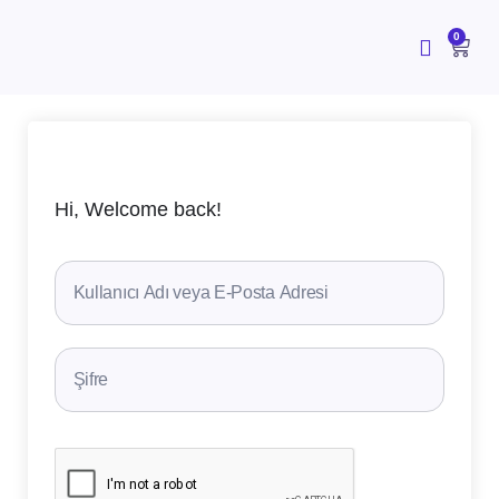
İçeriğe
atla
CAR
0
Hi, Welcome back!