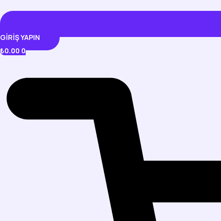
GIRIŞ YAPIN
₺
0.00
0