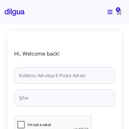
İçeriğe
CAR
atla
0
Hi, Welcome back!