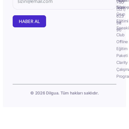
İletişim
Fluent
+90
Sözleş
Now -
(531)
Grup
623
HABER AL
Eğitimi
98
Speak
90
Club
Offline
Eğitim
Paketi
Clarity
Çalışm
Progra
© 2026 Dilgua. Tüm hakları saklıdır.