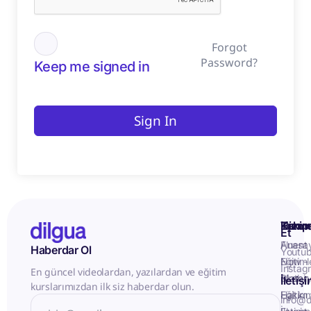
Forgot
Password?
Keep me signed in
Sign In
Kurum
Hizme
Takip
Et
Anasa
Fluent
Haberdar Ol
Youtu
Eğitiml
Now -
Instag
En güncel videolardan, yazılardan ve eğitim
Matery
Birebir
İletiş
kurslarımızdan ilk siz haberdar olun.
Hakkı
Eğitim
info@d