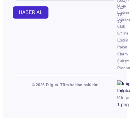
(531)
Grup
623
HABER AL
Eğitimi
98
Speaki
90
Club
Offline
Eğitim
Paketi
Clarity
Çalışm
Progra
© 2026 Dilgua. Tüm hakları saklıdır.