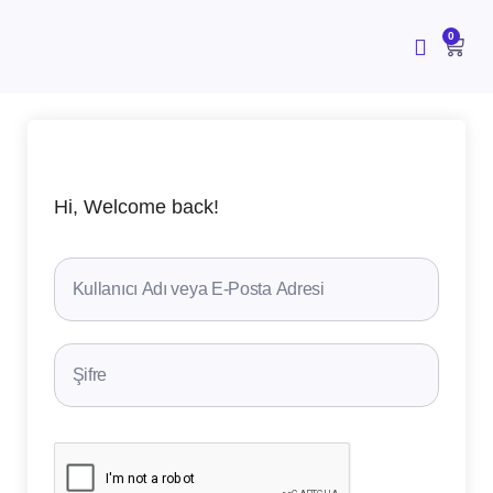
İçeriğe
atla
CAR
0
Hi, Welcome back!