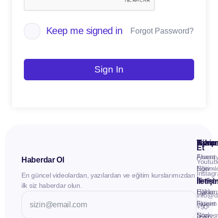
Keep me signed in
Forgot Password?
Sign In
Kuru
Hizme
Takip
Et
Anasay
Fluent
Haberdar Ol
Youtub
Eğitiml
Now -
Instag
En güncel videolardan, yazılardan ve eğitim kurslarımızdan
Materya
Birebir
İletiş
ilk siz haberdar olun.
Hakkı
Eğitim
info@d
İletişim
Fluent
+90
Sözleş
Now -