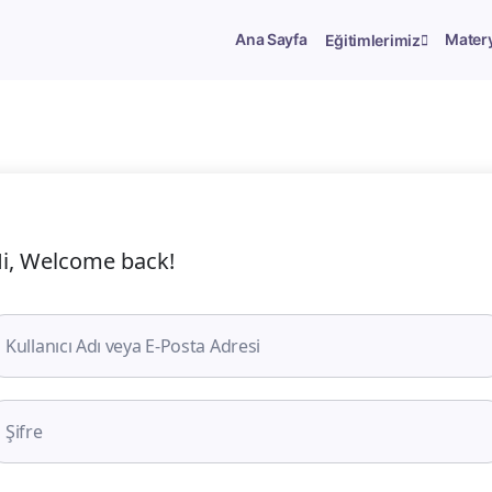
Ana Sayfa
Matery
Eğitimlerimiz
i, Welcome back!