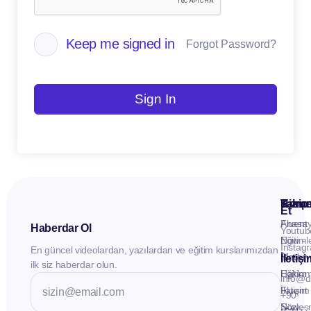
Keep me signed in
Forgot Password?
Sign In
Kuru
Hizme
Takip
Et
Anasay
Fluent
Haberdar Ol
Youtub
Eğitiml
Now -
Instag
En güncel videolardan, yazılardan ve eğitim kurslarımızdan
Materya
Birebir
İletiş
ilk siz haberdar olun.
Hakkı
Eğitim
info@d
İletişim
Fluent
+90
Sözleş
Now -