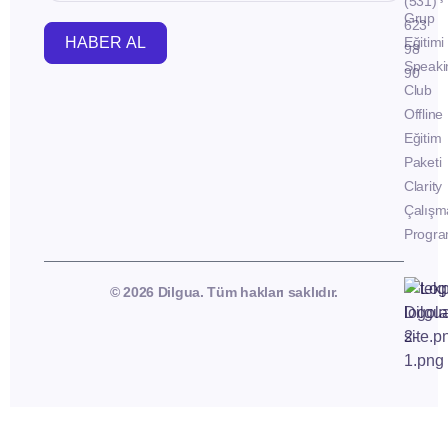
(531)
Grup
623
HABER AL
Eğitimi
98
Speaki
90
Club
Offline
Eğitim
Paketi
Clarity
Çalışm
Progra
© 2026 Dilgua. Tüm hakları saklıdır.