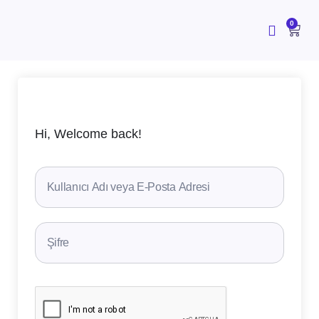
İçeriğe
atla
CAR
0
Hi, Welcome back!