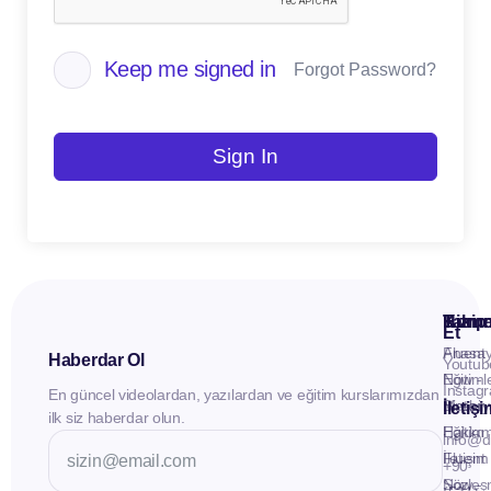
Keep me signed in
Forgot Password?
Sign In
Kuru
Hizme
Takip
Et
Anasay
Fluent
Haberdar Ol
Youtub
Eğitiml
Now -
Instag
En güncel videolardan, yazılardan ve eğitim kurslarımızdan
Materya
Birebir
İletiş
ilk siz haberdar olun.
Hakkı
Eğitim
info@d
İletişim
Fluent
+90
Sözleş
Now -