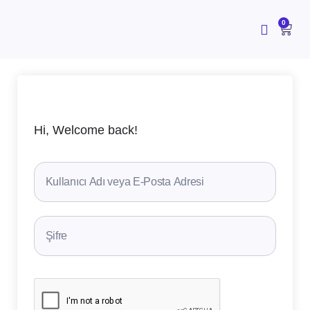
İçeriğe
atla
CAR
0
Hi, Welcome back!