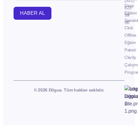
(531)
Grup
623
HABER AL
Eğitimi
98
Speaki
90
Club
Offline
Eğitim
Paketi
Clarity
Çalışm
Progra
© 2026 Dilgua. Tüm hakları saklıdır.