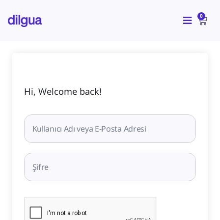
İçeriğe
CAR
atla
0
Hi, Welcome back!