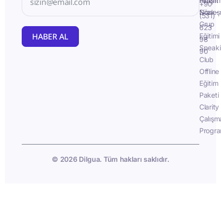
İletişim
Fluent
+90
Sözleş
Now -
(531)
Grup
623
HABER AL
Eğitimi
98
Speak
90
Club
Offline
Eğitim
Paketi
Clarity
Çalışm
Progra
© 2026 Dilgua. Tüm hakları saklıdır.