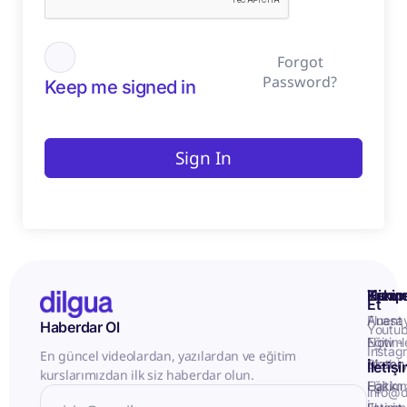
Forgot
Password?
Keep me signed in
Sign In
Kurum
Hizme
Takip
Et
Anasa
Fluent
Haberdar Ol
Youtu
Eğitiml
Now -
Instag
En güncel videolardan, yazılardan ve eğitim
Matery
Birebir
İletiş
kurslarımızdan ilk siz haberdar olun.
Hakkı
Eğitim
info@d