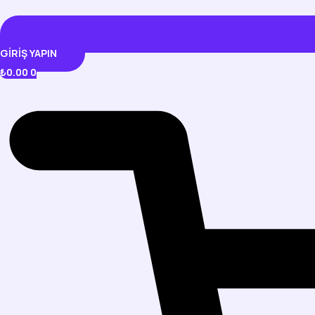
GIRIŞ YAPIN
₺
0.00
0