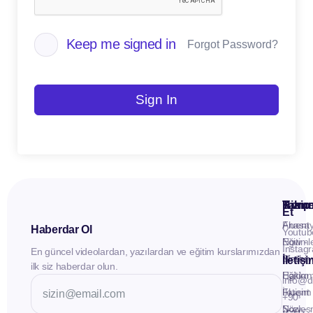
Keep me signed in
Forgot Password?
Sign In
Kuru
Hizme
Takip
Et
Anasay
Fluent
Haberdar Ol
Youtub
Eğitiml
Now -
Instag
En güncel videolardan, yazılardan ve eğitim kurslarımızdan
Materya
Birebir
İletiş
ilk siz haberdar olun.
Hakkı
Eğitim
info@d
İletişim
Fluent
+90
Sözleş
Now -