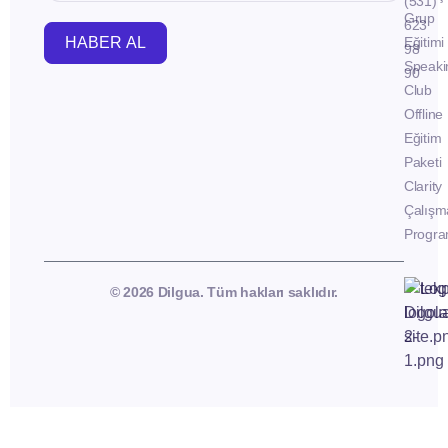
(531)
Grup
623
HABER AL
Eğitimi
98
Speaki
90
Club
Offline
Eğitim
Paketi
Clarity
Çalışm
Progra
© 2026 Dilgua. Tüm hakları saklıdır.