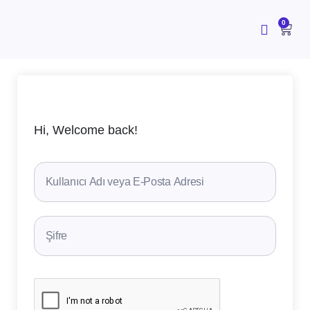
İçeriğe
atla
CAR
0
Hi, Welcome back!