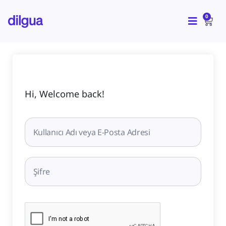
İçeriğe
CAR
atla
0
Hi, Welcome back!