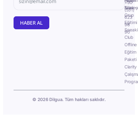
İletişim
Fluent
+90
Sözleş
Now -
(531)
Grup
623
HABER AL
Eğitimi
98
Speak
90
Club
Offline
Eğitim
Paketi
Clarity
Çalışm
Progra
© 2026 Dilgua. Tüm hakları saklıdır.