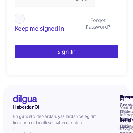
Forgot
Password?
Keep me signed in
Sign In
Kurum
Hizme
Takip
Et
Anasa
Fluent
Haberdar Ol
Youtu
Eğitiml
Now -
Instag
En güncel videolardan, yazılardan ve eğitim
Matery
Birebir
İletiş
kurslarımızdan ilk siz haberdar olun.
Hakkı
Eğitim
info@d