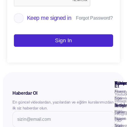
Keep me signed in
Forgot Password?
Sign In
Kuru
Hizme
Takip
Et
Anasay
Fluent
Haberdar Ol
Youtub
Eğitiml
Now -
Instag
En güncel videolardan, yazılardan ve eğitim kurslarımızdan
Materya
Birebir
İletiş
ilk siz haberdar olun.
Hakkı
Eğitim
info@d
İletişim
Fluent
+90
Sözleş
Now -