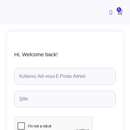
İçeriğe
atla
CAR
0
Hi, Welcome back!