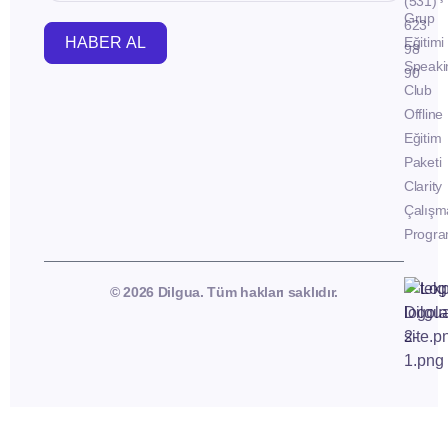
(531)
Grup
623
HABER AL
Eğitimi
98
Speaki
90
Club
Offline
Eğitim
Paketi
Clarity
Çalışm
Progra
© 2026 Dilgua. Tüm hakları saklıdır.