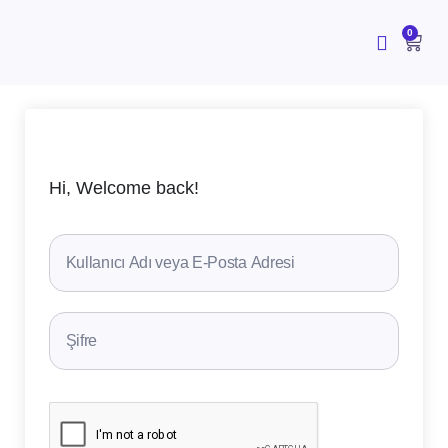
İçeriğe
atla
CAR
0
Hi, Welcome back!