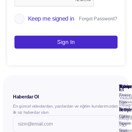
Keep me signed in
Forgot Password?
Sign In
Kuru
Hizme
Takip
Et
Anasay
Fluent
Haberdar Ol
Youtub
Eğitiml
Now -
Instag
En güncel videolardan, yazılardan ve eğitim kurslarımızdan
Materya
Birebir
İletiş
ilk siz haberdar olun.
Hakkı
Eğitim
info@d
İletişim
Fluent
+90
Sözleş
Now -