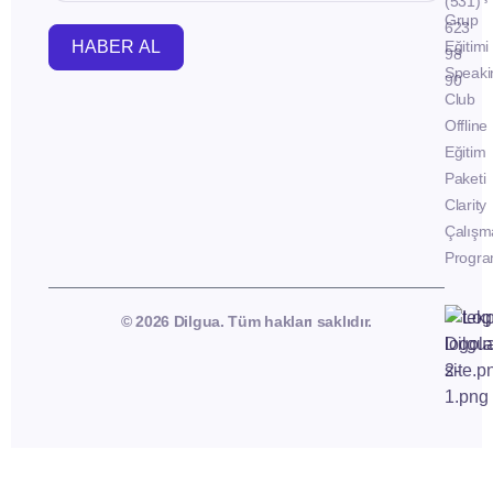
(531)
Grup
623
HABER AL
Eğitimi
98
Speaki
90
Club
Offline
Eğitim
Paketi
Clarity
Çalışm
Progra
© 2026 Dilgua. Tüm hakları saklıdır.