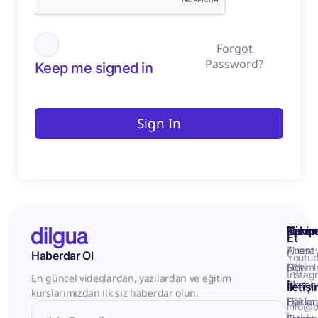
Forgot
Password?
Keep me signed in
Sign In
Kurum
Hizme
Takip
Et
Anasa
Fluent
Haberdar Ol
Youtu
Eğitiml
Now -
Instag
En güncel videolardan, yazılardan ve eğitim
Matery
Birebir
İletiş
kurslarımızdan ilk siz haberdar olun.
Hakkı
Eğitim
info@d