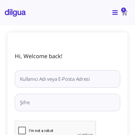
İçeriğe
CAR
atla
0
Hi, Welcome back!