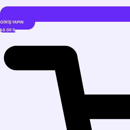
GIRIŞ YAPIN
₺
0.00
0