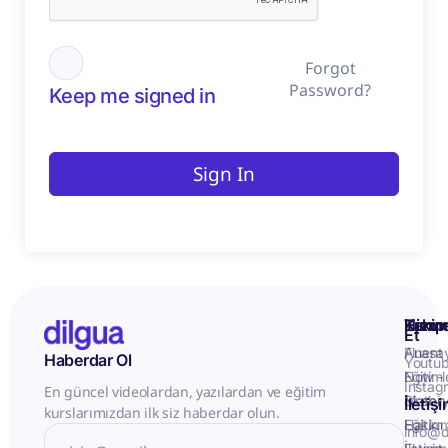
Forgot
Password?
Keep me signed in
Sign In
Kurum
Hizme
Takip
Et
Anasa
Fluent
Haberdar Ol
Youtu
Eğitiml
Now -
Instag
En güncel videolardan, yazılardan ve eğitim
Matery
Birebir
İletiş
kurslarımızdan ilk siz haberdar olun.
Hakkı
Eğitim
info@d