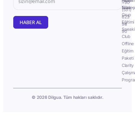
İletişim
Fluent
+90
Sözleş
Now -
(531)
Grup
623
HABER AL
Eğitimi
98
Speak
90
Club
Offline
Eğitim
Paketi
Clarity
Çalışm
Progra
© 2026 Dilgua. Tüm hakları saklıdır.