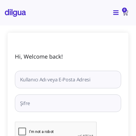
İçeriğe
CAR
atla
0
Hi, Welcome back!