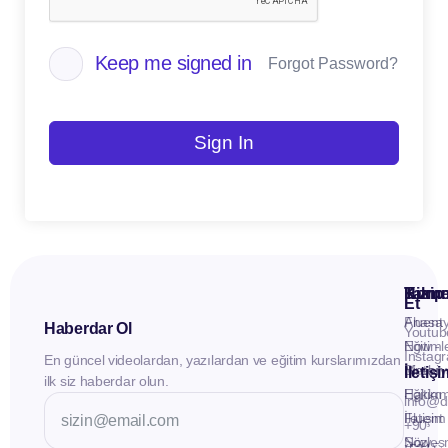
Keep me signed in
Forgot Password?
Sign In
Kuru
Hizme
Takip
Et
Anasay
Fluent
Haberdar Ol
Youtub
Eğitiml
Now -
Instag
En güncel videolardan, yazılardan ve eğitim kurslarımızdan
Materya
Birebir
İletiş
ilk siz haberdar olun.
Hakkı
Eğitim
info@d
İletişim
Fluent
+90
Sözleş
Now -