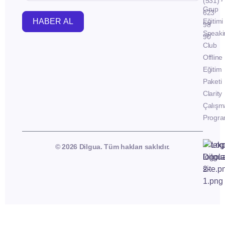
(531)
Grup
623
HABER AL
Eğitimi
98
Speaki
90
Club
Offline
Eğitim
Paketi
Clarity
Çalışm
Progra
© 2026 Dilgua. Tüm hakları saklıdır.