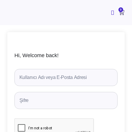
İçeriğe
atla
CAR
0
Hi, Welcome back!