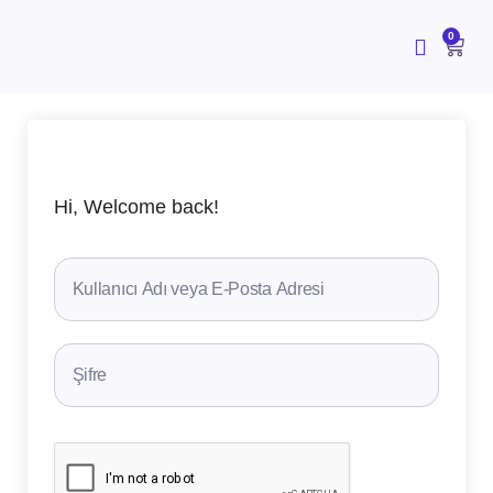
İçeriğe
atla
CAR
0
Hi, Welcome back!