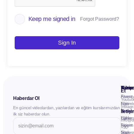
Keep me signed in
Forgot Password?
Sign In
Kuru
Hizme
Takip
Et
Anasay
Fluent
Haberdar Ol
Youtub
Eğitiml
Now -
Instag
En güncel videolardan, yazılardan ve eğitim kurslarımızdan
Materya
Birebir
İletiş
ilk siz haberdar olun.
Hakkı
Eğitim
info@d
İletişim
Fluent
+90
Sözleş
Now -