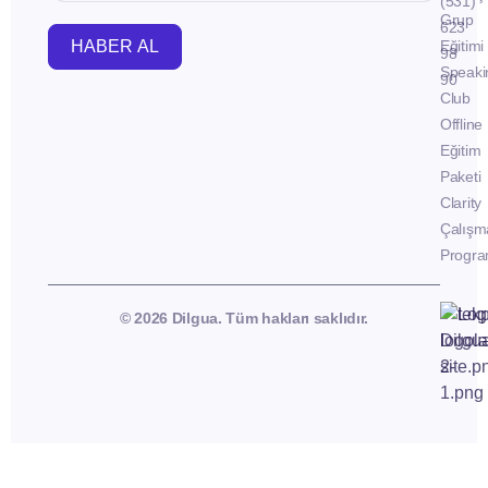
(531)
Grup
623
HABER AL
Eğitimi
98
Speaki
90
Club
Offline
Eğitim
Paketi
Clarity
Çalışm
Progra
© 2026 Dilgua. Tüm hakları saklıdır.