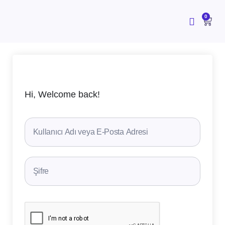
İçeriğe
atla
CAR
0
Hi, Welcome back!