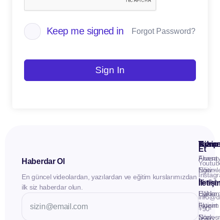
Keep me signed in
Forgot Password?
Sign In
Kuru
Hizme
Takip
Et
Anasay
Fluent
Haberdar Ol
Youtub
Eğitiml
Now -
Instag
En güncel videolardan, yazılardan ve eğitim kurslarımızdan
Materya
Birebir
İletiş
ilk siz haberdar olun.
Hakkı
Eğitim
info@d
İletişim
Fluent
+90
Sözleş
Now -