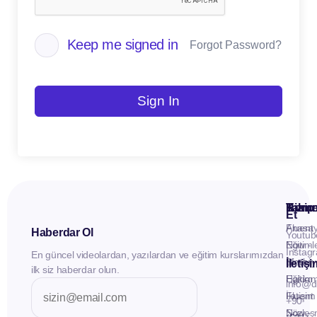
Keep me signed in
Forgot Password?
Sign In
Kuru
Hizme
Takip
Et
Anasay
Fluent
Haberdar Ol
Youtub
Eğitiml
Now -
Instag
En güncel videolardan, yazılardan ve eğitim kurslarımızdan
Materya
Birebir
İletiş
ilk siz haberdar olun.
Hakkı
Eğitim
info@d
İletişim
Fluent
+90
Sözleş
Now -