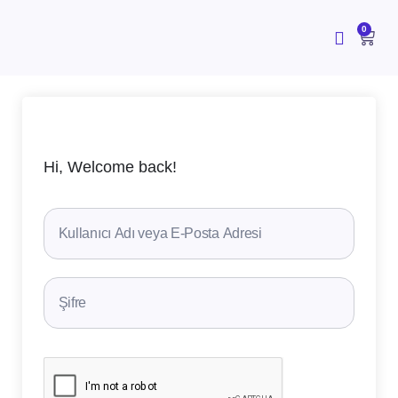
İçeriğe
atla
CAR
0
Hi, Welcome back!