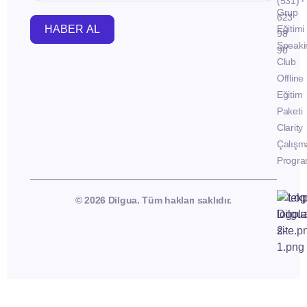
(531)
Grup
623
HABER AL
Eğitimi
98
Speaki
90
Club
Offline
Eğitim
Paketi
Clarity
Çalışm
Progra
© 2026 Dilgua. Tüm hakları saklıdır.