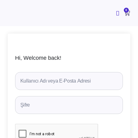
İçeriğe
atla
CAR
0
Hi, Welcome back!