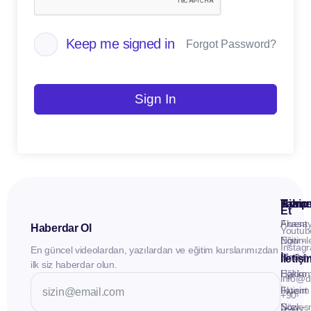
Keep me signed in
Forgot Password?
Sign In
Kuru
Hizme
Takip
Et
Anasay
Fluent
Haberdar Ol
Youtub
Eğitiml
Now -
Instag
En güncel videolardan, yazılardan ve eğitim kurslarımızdan
Materya
Birebir
İletiş
ilk siz haberdar olun.
Hakkı
Eğitim
info@d
İletişim
Fluent
+90
Sözleş
Now -