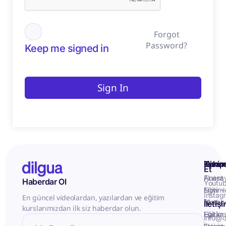
Forgot
Password?
Keep me signed in
Sign In
Kurum
Hizme
Takip
Et
Anasa
Fluent
Haberdar Ol
Youtu
Eğitiml
Now -
Instag
En güncel videolardan, yazılardan ve eğitim
Matery
Birebir
İletiş
kurslarımızdan ilk siz haberdar olun.
Hakkı
Eğitim
info@d