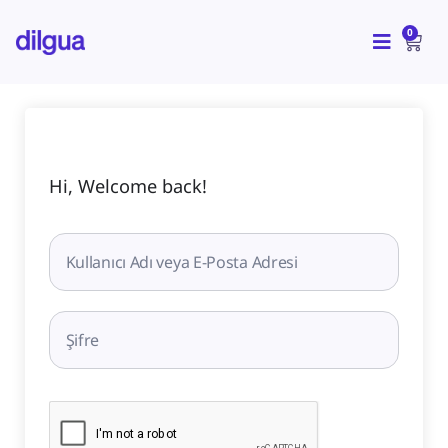
İçeriğe
CAR
atla
0
Hi, Welcome back!