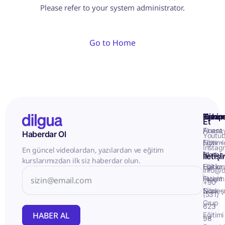
Please refer to your system administrator.
Go to Home
Kurum
Hizme
Takip
Et
Anasa
Fluent
Haberdar Ol
Youtu
Eğitiml
Now -
Instag
En güncel videolardan, yazılardan ve eğitim
Matery
Birebir
İletiş
kurslarımızdan ilk siz haberdar olun.
Hakkı
Eğitim
info@d
İletişim
Fluent
+90
Sözleş
Now -
(531)
Grup
623
HABER AL
Eğitimi
98