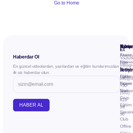
Go to Home
Kuru
Hizme
Takip
Et
Anasay
Fluent
Haberdar Ol
Youtub
Eğitiml
Now -
Instag
En güncel videolardan, yazılardan ve eğitim kurslarımızdan
Materya
Birebir
İletiş
ilk siz haberdar olun.
Hakkı
Eğitim
info@d
İletişim
Fluent
+90
Sözleş
Now -
(531)
Grup
623
HABER AL
Eğitimi
98
Speaki
90
Club
Offline