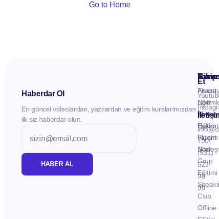
Go to Home
Kuru
Hizme
Takip
Et
Anasay
Fluent
Haberdar Ol
Youtub
Eğitiml
Now -
Instag
En güncel videolardan, yazılardan ve eğitim kurslarımızdan
Materya
Birebir
İletiş
ilk siz haberdar olun.
Hakkı
Eğitim
info@d
İletişim
Fluent
+90
Sözleş
Now -
(531)
Grup
HABER AL
623
Eğitimi
98
Speaki
90
Club
Offline