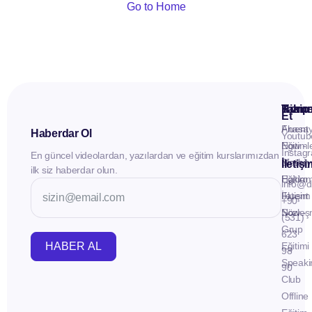
Go to Home
Kuru
Hizme
Takip
Et
Anasay
Fluent
Haberdar Ol
Youtub
Eğitiml
Now -
Instag
En güncel videolardan, yazılardan ve eğitim kurslarımızdan
Materya
Birebir
İletiş
ilk siz haberdar olun.
Hakkı
Eğitim
info@d
İletişim
Fluent
+90
Sözleş
Now -
(531)
Grup
623
HABER AL
Eğitimi
98
Speaki
90
Club
Offline